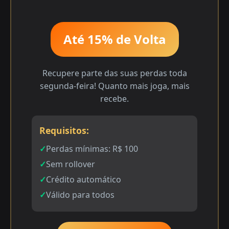
Até 15% de Volta
Recupere parte das suas perdas toda
segunda-feira! Quanto mais joga, mais
recebe.
Requisitos:
Perdas mínimas: R$ 100
Sem rollover
Crédito automático
Válido para todos