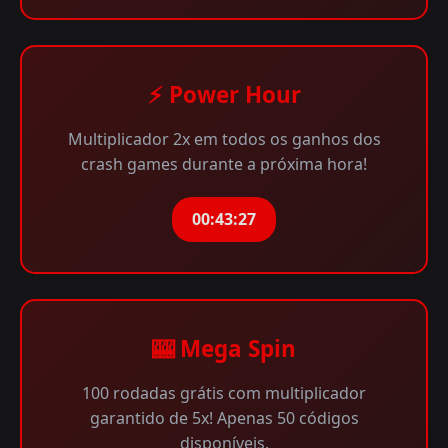
⚡ Power Hour
Multiplicador 2x em todos os ganhos dos
crash games durante a próxima hora!
00:43:27
🎰 Mega Spin
100 rodadas grátis com multiplicador
garantido de 5x! Apenas 50 códigos
disponíveis.