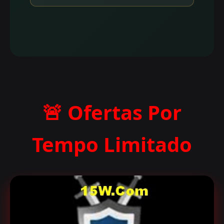
🚨 Ofertas Por
Tempo Limitado