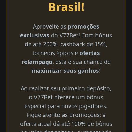
Brasil!
Aproveite as
promoções
exclusivas
do V77Bet! Com bônus
de até 200%, cashback de 15%,
torneios épicos e
ofertas
relâmpago
, esta é sua chance de
maximizar seus ganhos
!
Ao realizar seu primeiro depósito,
o V77Bet oferece um bônus
especial para novos jogadores.
Fique atento às promoções: a
oferta atual dá até 100% de bônus