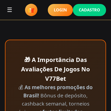
☰
LOGIN
CADASTRO
🎁 A Importância Das
Avaliações De Jogos No
V77Bet
💰
As melhores promoções do
Brasil!
Bônus de depósito,
cashback semanal, torneios