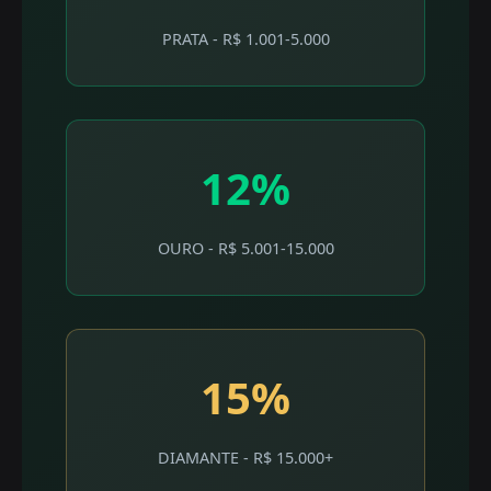
PRATA - R$ 1.001-5.000
12%
OURO - R$ 5.001-15.000
15%
DIAMANTE - R$ 15.000+