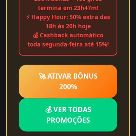
termina em 23h47m!
⚡ Happy Hour: 50% extra das
18h às 20h hoje
💰 Cashback automático
toda segunda-feira até 15%!
🚀 ATIVAR BÔNUS
200%
💰 VER TODAS
PROMOÇÕES