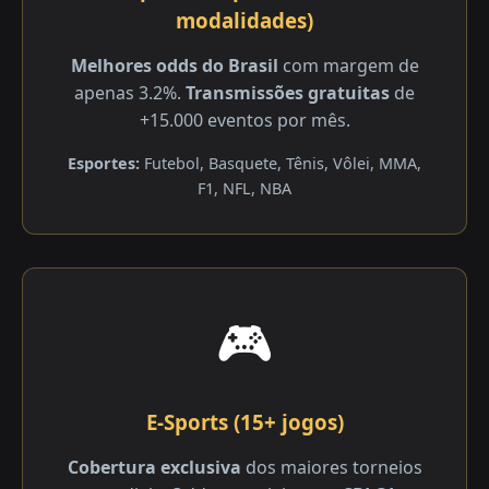
modalidades)
Melhores odds do Brasil
com margem de
apenas 3.2%.
Transmissões gratuitas
de
+15.000 eventos por mês.
Esportes:
Futebol, Basquete, Tênis, Vôlei, MMA,
F1, NFL, NBA
🎮
E-Sports (15+ jogos)
Cobertura exclusiva
dos maiores torneios