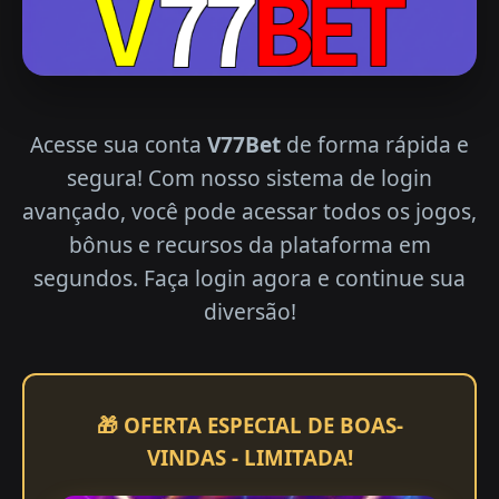
Acesse sua conta
V77Bet
de forma rápida e
segura! Com nosso sistema de login
avançado, você pode acessar todos os jogos,
bônus e recursos da plataforma em
segundos. Faça login agora e continue sua
diversão!
🎁 OFERTA ESPECIAL DE BOAS-
VINDAS - LIMITADA!