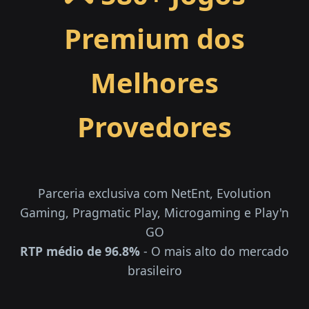
Premium dos
Melhores
Provedores
Parceria exclusiva com NetEnt, Evolution
Gaming, Pragmatic Play, Microgaming e Play'n
GO
RTP médio de 96.8%
- O mais alto do mercado
brasileiro