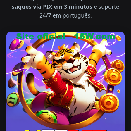
saques via PIX em 3 minutos
e suporte
24/7 em português.