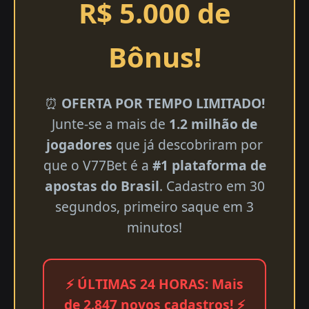
R$ 5.000 de
Bônus!
⏰
OFERTA POR TEMPO LIMITADO!
Junte-se a mais de
1.2 milhão de
jogadores
que já descobriram por
que o V77Bet é a
#1 plataforma de
apostas do Brasil
. Cadastro em 30
segundos, primeiro saque em 3
minutos!
⚡ ÚLTIMAS 24 HORAS: Mais
de 2.847 novos cadastros! ⚡