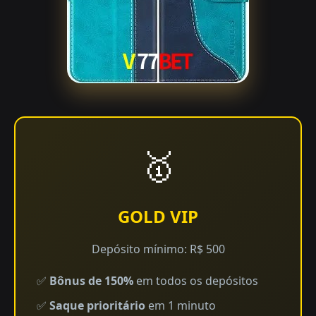
🥇
GOLD VIP
Depósito mínimo: R$ 500
✅
Bônus de 150%
em todos os depósitos
✅
Saque prioritário
em 1 minuto