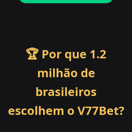
🏆 Por que 1.2
milhão de
brasileiros
escolhem o V77Bet?