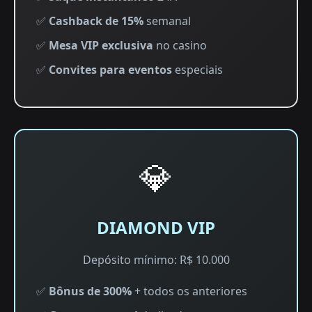
✅
Cashback de 15%
semanal
✅
Mesa VIP exclusiva
no casino
✅
Convites para eventos
especiais
💎
DIAMOND VIP
Depósito mínimo: R$ 10.000
✅
Bônus de 300%
+ todos os anteriores