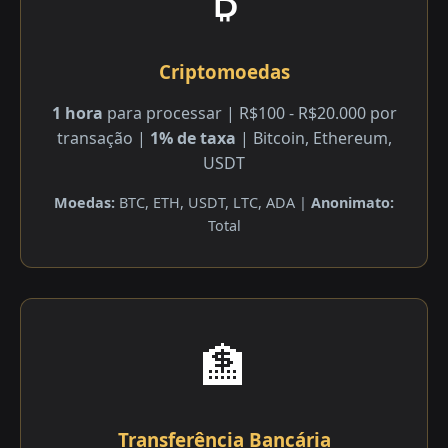
Criptomoedas
1 hora
para processar | R$100 - R$20.000 por
transação |
1% de taxa
| Bitcoin, Ethereum,
USDT
Moedas:
BTC, ETH, USDT, LTC, ADA |
Anonimato:
Total
🏦
Transferência Bancária